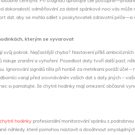
 dvojnásobně cennými. Při stagnaci upravujte cíle postupně—přid
před dokonalostí; odměňování za dobré spánkové noci vás může 
t dat, aby se mohla sdílet s poskytovateli zdravotní péče—a vy
 hodinkách, kterým se vyvarovat
svůj pokrok. Nejčastější chyba? Nastavení příliš ambiciózních c
skuje zranění a vyhoření. Posedlost daty tvoří další past; někt
. Ignorování signálů těla při honbě za metrikami poráží účel – nau
tí odborníci varují před srovnáváním vašich dat s daty jiných – 
konec si pamatujte, že chytré hodinky mají omezení; občasné 
chytré hodinky
profesionální monitorování spánku s podrobnou
né náhledy, které pomohou nastavit a dosáhnout smysluplných c