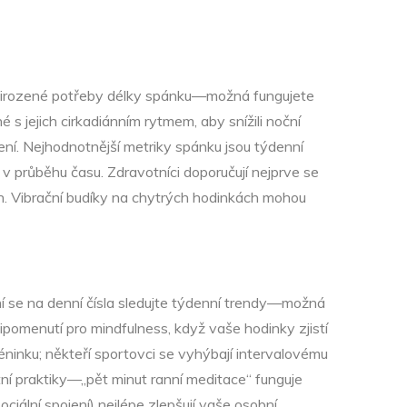
vé přirozené potřeby délky spánku—možná fungujete
s jejich cirkadiánním rytmem, aby snížili noční
ení. Nejhodnotnější metriky spánku jsou týdenní
 v průběhu času. Zdravotníci doporučují nejprve se
h. Vibrační budíky na chytrých hodinkách mohou
í se na denní čísla sledujte týdenní trendy—možná
ipomenutí pro mindfulness, když vaše hodinky zjistí
ninku; někteří sportovci se vyhýbají intervalovému
ntní praktiky—„pět minut ranní meditace“ funguje
ciální spojení) nejlépe zlepšují vaše osobní