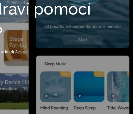
zdraví pomocí
?
 hodinek?