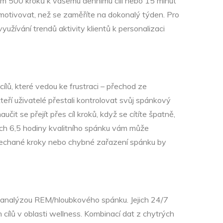
áním 500 kroků k vašemu dennímu cíli nebo 15 minut
motivovat, než se zaměříte na dokonalý týden. Pro
užívání trendů aktivity klientů k personalizaci
ílů, které vedou ke frustraci – přechod ze
eří uživatelé přestali kontrolovat svůj spánkový
čit se přejít přes cíl kroků, když se cítíte špatně,
vašich 6,5 hodiny kvalitního spánku vám může
vynechané kroky nebo chybné zařazení spánku by
 analýzou REM/hloubkového spánku. Jejich 24/7
ílů v oblasti wellness. Kombinací dat z chytrých