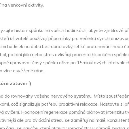
 na venkovní aktivity.
lyzujte historii spánku na vašich hodinkách, abyste zjistili s
teří uživatelé používají připomínky pro večerku synchronizované 
ěními hodinek na dobu bez obrazovky, lehké protahování nebo čt
ol, pozdní jídla nebo stres ovlivňují procento hlubokého spánku
tupně upravovat časy spánku dříve po 15minutových intervalec
o více osvěžené ráno.
skóre zotavení)
hled do rovnováhy vašeho nervového systému. Místo soustředěn
i, což signalizuje potřebu proaktivní relaxace. Nastavte si př
á cvičení. Hodnocení regenerace pomáhá plánovat intenzitu tré
ktivnější cíle pro zvládání stresu se zaměřují na malé, konziste
 času se naučíte, které aktivity (procházky v přírodě, hudba, so