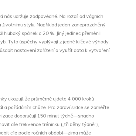
rá nás udržuje zodpovědné. Na rozdíl od vágních
mu životnímu stylu. Například jeden zaneprázdněný
l hluboký spánek o 20 %. Jiný jedinec přeměnil
yb. Tyto úspěchy vyplývají z jedné klíčové výhody:
ůsobit nastavení zařízení a využít data k vytvoření
nky ukazují, že průměrně ujdete 4 000 kroků
ál a pořádáním chůze. Pro zdraví srdce se zaměřte
rganizace doporučují 150 minut týdně—snadno
vit cíle frekvence tréninku („tři běhy týdně“),
ůsobit cíle podle ročních období—zima může