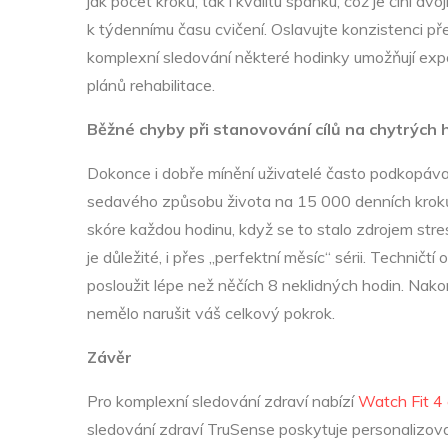
jak počet kroků, tak i kvalitu spánku, což je činí
k týdennímu času cvičení. Oslavujte konzistenci 
komplexní sledování některé hodinky umožňují expor
plánů rehabilitace.
Běžné chyby při stanovování cílů na chytrých
Dokonce i dobře mínění uživatelé často podkopávají 
sedavého způsobu života na 15 000 denních kroků ri
skóre každou hodinu, když se to stalo zdrojem stresu
je důležité, i přes „perfektní měsíc“ sérii. Technič
posloužit lépe než něčích 8 neklidných hodin. Na
nemělo narušit váš celkový pokrok.
Závěr
Pro komplexní sledování zdraví nabízí
Watch Fit 4 
sledování zdraví TruSense poskytuje personalizova