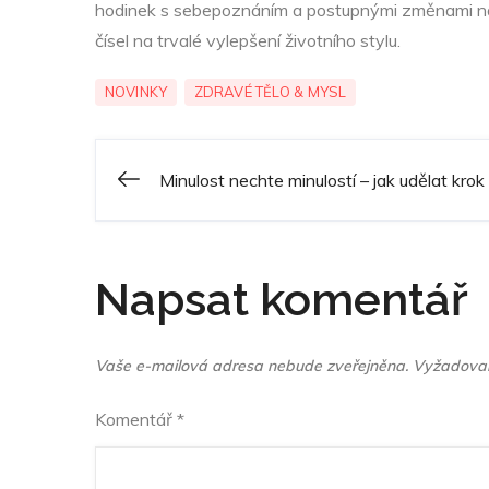
hodinek s sebepoznáním a postupnými změnami náv
čísel na trvalé vylepšení životního stylu.
NOVINKY
ZDRAVÉ TĚLO & MYSL
Minulost nechte minulostí – jak udělat kro
Navigace
pro
Napsat komentář
příspěvek
Vaše e-mailová adresa nebude zveřejněna.
Vyžadovan
Komentář
*