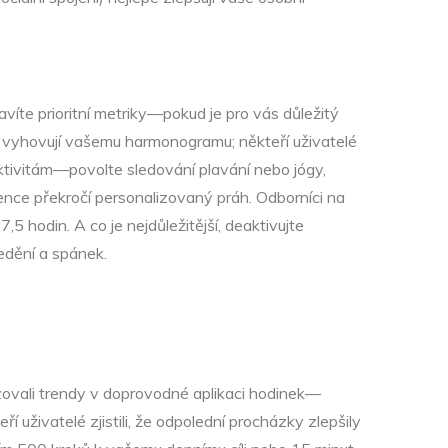
víte prioritní metriky—pokud je pro vás důležitý
é vyhovují vašemu harmonogramu; někteří uživatelé
tivitám—povolte sledování plavání nebo jógy,
vence překročí personalizovaný práh. Odborníci na
5 hodin. A co je nejdůležitější, deaktivujte
edění a spánek.
yzovali trendy v doprovodné aplikaci hodinek—
í uživatelé zjistili, že odpolední procházky zlepšily