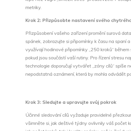
metriky.
Krok 2: Přizpůsobte nastavení svého chytréh
Přizpůsobení vašeho zařízení promění surová data n
spánek, zobrazujte si připomínky k času na spaní 
využívají hodinové připomínky „250 kroků“ během 
pokud jsou součástí vaší rutiny. Pro řízení stresu
technologie doporučují vytvářet „zóny cílů“ spíše n
nepodstatná oznámení, která by mohla odvádět pozo
Krok 3: Sledujte a upravujte svůj pokrok
Účinné sledování cílů vyžaduje pravidelné přezkou
všimněte si, jak deštivé týdny ovlivnily váš počet k