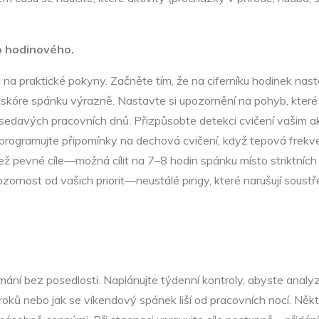
o hodinového.
a praktické pokyny. Začněte tím, že na ciferníku hodinek nasta
a skóre spánku výrazně. Nastavte si upozornění na pohyb, kter
sedavých pracovních dnů. Přizpůsobte detekci cvičení vašim ak
 naprogramujte připomínky na dechová cvičení, když tepová frek
ež pevné cíle—možná cílit na 7–8 hodin spánku místo striktních 7,
rnost od vašich priorit—neustálé pingy, které narušují soustř
mání bez posedlosti. Naplánujte týdenní kontroly, abyste anal
roků nebo jak se víkendový spánek liší od pracovních nocí. Někteř