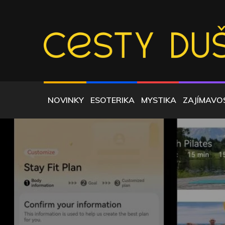
Skip
to
content
DALŠÍ WEB POUŽÍVAJÍCÍ WORDPRESS
CESTYDUSI.CZ
NOVINKY
ESOTERIKA
MYSTIKA
ZAJÍMAVO