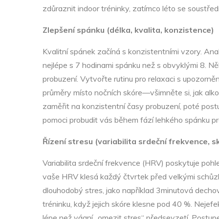
zdůraznit indoor tréninky, zatímco léto se soustředí
Zlepšení spánku (délka, kvalita, konzistence)
Kvalitní spánek začíná s konzistentními vzory. Ana
nejlépe s 7 hodinami spánku než s obvyklými 8. Něk
probuzení. Vytvořte rutinu pro relaxaci s upozorn
průměry místo nočních skóre—všimněte si, jak alkoh
zaměřit na konzistentní časy probuzení, poté pos
pomoci probudit vás během fází lehkého spánku pr
Řízení stresu (variabilita srdeční frekvence, 
Variabilita srdeční frekvence (HRV) poskytuje po
vaše HRV klesá každý čtvrtek před velkými schůzkam
dlouhodobý stres, jako například 3minutová dechov
tréninku, když jejich skóre klesne pod 40 %. Nejefe
lépe než vágní „omezit stres“ předsevzetí. Postupem