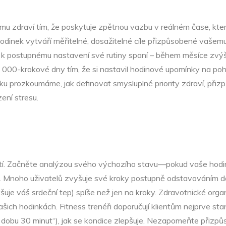
ímu zdraví tím, že poskytuje zpětnou vazbu v reálném čase, kte
 hodinek vytváří měřitelné, dosažitelné cíle přizpůsobené vaše
í k postupnému nastavení své rutiny spaní – během měsíce zvýši
000-krokové dny tím, že si nastavil hodinové upomínky na poh
nku prozkoumáme, jak definovat smysluplné priority zdraví, přizp
zení stresu.
ností. Začněte analýzou svého výchozího stavu—pokud vaše hodi
0. Mnoho uživatelů zvyšuje své kroky postupně odstavováním d
vyšuje váš srdeční tep) spíše než jen na kroky. Zdravotnické o
ich hodinkách. Fitness trenéři doporučují klientům nejprve stano
po dobu 30 minut“), jak se kondice zlepšuje. Nezapomeňte přizp