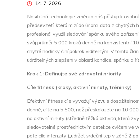
Posted
14. 7. 2026
on
Nositelná technologie změnila náš přístup k osobn
předsevzetí, která mizí do února, data z chytrých
profesionál využil sledování spánku svého zařízen
svůj průměr 5 000 kroků denně na konzistentní 10 
chytré hodinky činí pokrok viditelným. V tomto člá
udržitelných zlepšení v oblasti kondice, spánku a ří
Krok 1: Definujte své zdravotní priority
Cíle fitness (kroky, aktivní minuty, tréninky)
Efektivní fitness cíle vyvažují výzvu s dosažitel
denně, cílte na 5 500, než přeskakujete na 10 00
na aktivní minuty (středně těžká aktivita, která z
sledovatelné prostřednictvím detekce cvičení ve vaš
poté cíle intenzity („udržet srdeční tep v zóně 2 