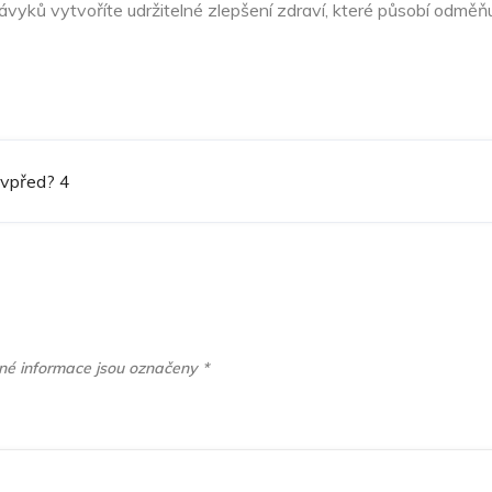
yků vytvoříte udržitelné zlepšení zdraví, které působí odměň
k vpřed? 4
é informace jsou označeny
*