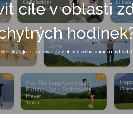
vit cíle v oblasti 
chytrých hodinek
Novinky
Jak si stanovit cíle v oblasti zdraví pomocí chytrých