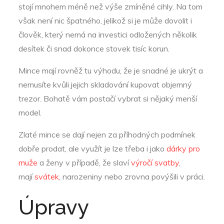
stojí mnohem méně než výše zmíněné cihly. Na tom
však není nic špatného, jelikož si je může dovolit i
člověk, který nemá na investici odložených několik
desítek či snad dokonce stovek tisíc korun.
Mince mají rovněž tu výhodu, že je snadné je ukrýt a
nemusíte kvůli jejich skladování kupovat objemný
trezor. Bohatě vám postačí vybrat si nějaký menší
model.
Zlaté mince se dají nejen za příhodných podmínek
dobře prodat, ale využít je lze třeba i jako
dárky pro
muže
a ženy v případě, že slaví
výročí svatby
,
mají
svátek
, narozeniny nebo zrovna povýšili v práci.
Úpravy