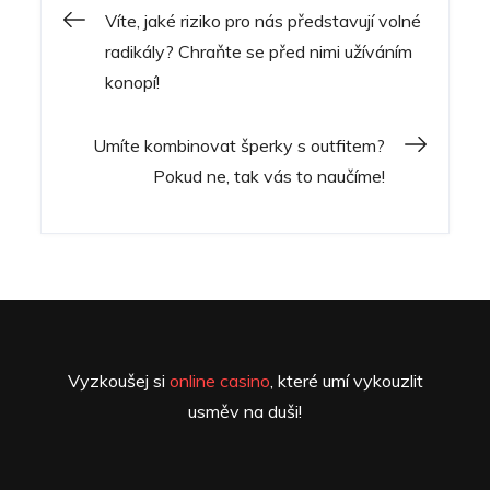
Navigace
Víte, jaké riziko pro nás představují volné
radikály? Chraňte se před nimi užíváním
pro
konopí!
příspěvek
Umíte kombinovat šperky s outfitem?
Pokud ne, tak vás to naučíme!
Vyzkoušej si
online casino
, které umí vykouzlit
usměv na duši!