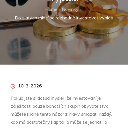
Home
Novinky
Do zlatých mincí se rozhodně investovat vyplatí
Posted
10. 3. 2026
on
Pokud jste si dosud mysleli, že investování je
záležitosti pouze bohatších skupin obyvatelstva,
můžete klidně tento názor z hlavy smazat. Každý,
kdo má dostatečný kapitál, a může se jednat i o